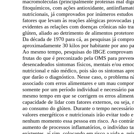
macromoléculas (principalmente proteínas mal dige
fitoquímicos, com ações antioxidante, antiinflamatór
nutricionais, já comprovados por inúmeros estudos 
fatores que levam às reações alérgicas provocada
evidentes as relações com doenças crônicas não tra
glúten, aliado ao detrimento de alimentos protetor
Da década de 1970 para cá, as pesquisas já comp
aproximadamente 30 kilos por habitante por ano p
Ao mesmo tempo, pesquisas do IBGE comprovam u
frutas do que é preconizado pela OMS para preven
desencadeados sintomas físicos, mentais e/ou emocio
nutricional e não médico, pois são os sintomas ap
que darão o diagnóstico. Nesse caso, o problema 
associado com erros alimentares e um mau comporta
somente por um período individual e necessário par
mesmo tempo em que se corrigem os erros alimentar
capacidade de lidar com fatores externos, ou seja, r
ao consumo do glúten. Durante o tempo necessário 
valores energéticos e nutricionais irão evitar tod
nenhum momento essa pessoa em risco. Ao contrário
aumento de processos inflamatórios, o indivíduo t
existentes, aí sim, colocando em risco a vida e, pr