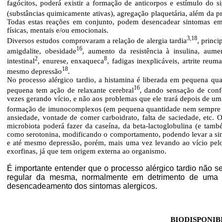
fagócitos, poderá existir a formação de anticorpos e estímulo do 
(substâncias quimicamente ativas), agregação plaquetária, além da pr
Todas estas reações em conjunto, podem desencadear sintomas em 
físicas, mentais e/ou emocionais.
3,18
Diversos estudos comprovaram a relação de alergia tardia
, princi
16
amigdalite, obesidade
, aumento da resistência à insulina, aumen
2
8
intestinal
, enurese, enxaqueca
, fadigas inexplicáveis, artrite reum
18
mesmo depressão
.
No processo alérgico tardio, a histamina é liberada em pequena qu
16
pequena tem ação de relaxante cerebral
, dando sensação de confo
vezes gerando vício, e não aos problemas que ele trará depois de um
formação de imunocomplexos (em pequena quantidade nem sempre pr
ansiedade, vontade de comer carboidrato, falta de saciedade, etc. O
microbiota poderá fazer da caseína, da beta-lactoglobulina (e tam
como serotonina, modificando o comportamento, podendo levar a sin
e até mesmo depressão, porém, mais uma vez levando ao vício pelo
exorfinas, já que tem origem externa ao organismo.
É importante entender que o processo alérgico tardio não 
regular da mesma, normalmente em detrimento de uma 
desencadeamento dos sintomas alergicos.
BIODISPONIB