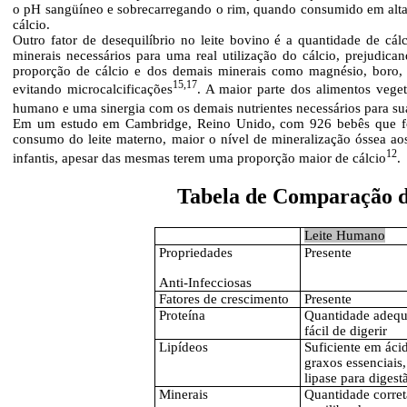
o pH sangüíneo e sobrecarregando o rim, quando consumido em alta 
cálcio.
Outro fator de desequilíbrio no leite bovino é a quantidade de cá
minerais necessários para uma real utilização do cálcio, prejudica
proporção de cálcio e dos demais minerais como magnésio, boro,
15,17
evitando microcalcificações
. A maior parte dos alimentos veget
humano e uma sinergia com os demais nutrientes necessários para su
Em um estudo em Cambridge, Reino Unido, com 926 bebês que fo
consumo do leite materno, maior o nível de mineralização óssea a
12
infantis, apesar das mesmas terem uma proporção maior de cálcio
.
Tabela de Comparação do
Leite Humano
Propriedades
Presente
Anti-Infecciosas
Fatores de crescimento
Presente
Proteína
Quantidade adequ
fácil de digerir
Lipídeos
Suficiente em áci
graxos essenciais,
lipase para digest
Minerais
Quantidade corret