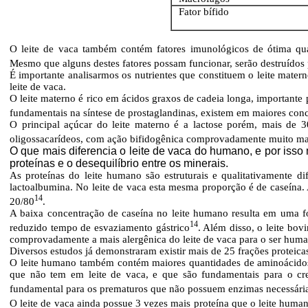
Fator bífido
O leite de vaca também contém fatores imunológicos de ótima qua
Mesmo que alguns destes fatores possam funcionar, serão destruídos 
É importante analisarmos os nutrientes que constituem o leite mater
leite de vaca.
O leite materno é rico em ácidos graxos de cadeia longa, importante
fundamentais na síntese de prostaglandinas, existem em maiores conc
O principal açúcar do leite materno é a lactose porém, mais de 3
oligossacarídeos, com ação bifidogênica comprovadamente muito mai
O que mais diferencia o leite de vaca do humano, e por is
proteínas e o desequilíbrio entre os minerais.
As proteínas do leite humano são estruturais e qualitativamente d
lactoalbumina. No leite de vaca esta mesma proporção é de caseína. 
14
20/80
.
A baixa concentração de caseína no leite humano resulta em uma fo
14
reduzido tempo de esvaziamento gástrico
. Além disso, o leite bo
comprovadamente a mais alergênica do leite de vaca para o ser huma
Diversos estudos já demonstraram existir mais de 25 frações proteicas
O leite humano também contém maiores quantidades de aminoácidos e
que não tem em leite de vaca, e que são fundamentais para o cre
fundamental para os prematuros que não possuem enzimas necessária
O leite de vaca ainda possue 3 vezes mais proteína que o leite huma