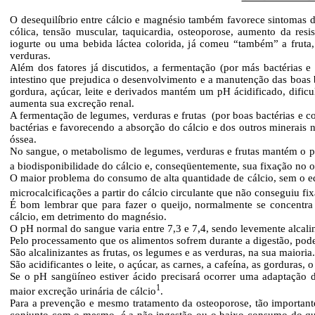
O desequilíbrio entre cálcio e magnésio também favorece sintomas 
cólica, tensão muscular, taquicardia, osteoporose, aumento da res
iogurte ou uma bebida láctea colorida, já comeu “também” a fruta
verduras.
Além dos fatores já discutidos, a fermentação (por más bactérias e
intestino que prejudica o desenvolvimento e a manutenção das boas 
gordura, açúcar, leite e derivados mantém um pH ácidificado, dificu
aumenta sua excreção renal.
A fermentação de legumes, verduras e frutas
(por boas bactérias e 
bactérias e favorecendo a absorção do cálcio e dos outros minerai
óssea.
No sangue, o metabolismo de legumes, verduras e frutas mantém o pH
a biodisponibilidade do cálcio e, conseqüentemente, sua fixação no 
O maior problema do consumo de alta quantidade de cálcio, sem o equ
microcalcificações a partir do cálcio circulante que não conseguiu fixa
É bom lembrar que para fazer o queijo, normalmente se concentra c
cálcio, em detrimento do magnésio.
O pH normal do sangue varia entre 7,3 e 7,4, sendo levemente alcal
Pelo processamento que os alimentos sofrem durante a digestão, podem
São alcalinizantes as frutas, os legumes e as verduras, na sua maioria.
São acidificantes o leite, o açúcar, as carnes, a cafeína, as gorduras,
Se o pH sangüíneo estiver ácido precisará ocorrer uma adaptação 
1
maior excreção urinária de cálcio
.
Para a prevenção e mesmo tratamento da osteoporose, tão importante
conjunto com o mesmo, é a não ingestão ou o baixo consumo do que