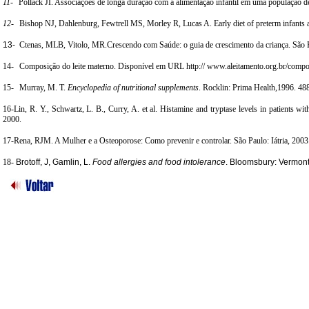
11-
Pollack JI. Associações de longa duração com a alimentação infantil em uma população 
12-
Bishop NJ, Dahlenburg, Fewtrell MS, Morley R, Lucas A. Early diet of preterm infants 
13-
Ctenas, MLB, Vitolo, MR.Crescendo com Saúde: o guia de crescimento da criança. São P
14-
Composição do leite materno. Disponível em URL http:// www.aleitamento.org.br/compo
15-
Murray, M. T.
Encyclopedia of nutritional supplements
. Rocklin
: Prima Health,1996. 48
16-Lin, R. Y., Schwartz, L. B., Curry, A. et al. Histamine and tryptase levels in patients w
2000.
17-Rena, RJM. A Mulher e a Osteoporose: Como prevenir e controlar. São Paulo: Iátria, 2003
18-
Brotoff, J, Gamlin, L.
Food allergies and food intolerance
. Bloomsbury
: Vermont