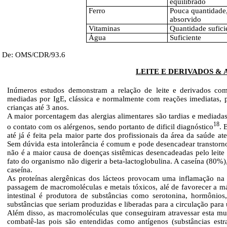
equilibrado
Ferro
Pouca quantidade
absorvido
Vitaminas
Quantidade sufici
Água
Suficiente
De: OMS/CDR/93.6
LEITE E DERIVADOS & 
Inúmeros estudos demonstram a relação de leite e derivados com
mediadas por IgE, clássica e normalmente com reações imediatas, 
crianças até 3 anos.
A maior porcentagem das alergias alimentares são tardias e mediada
18
o contato com os alérgenos, sendo portanto de dificil diagnóstico
. 
até já é feita pela maior parte dos profissionais da área da saúde a
Sem dúvida esta intolerância é comum e pode desencadear transtornos
não é a maior causa de doenças sistêmicas desencadeadas pelo leite 
fato do organismo não digerir a beta-lactoglobulina. A caseína (80%),
caseína.
As proteínas alergênicas dos lácteos provocam uma inflamação na 
passagem de macromoléculas e metais tóxicos, alé de favorecer a 
intestinal é produtora de substâncias como serotonina, hormônios,
substâncias que seriam produzidas e liberadas para a circulação par
Além disso, as macromoléculas que conseguiram atravessar esta mu
combatê-las pois são entendidas como antígenos (substâncias estr