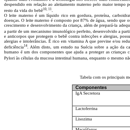
despendido em relação ao aleitamento materno pelo maior tempo po
10, 11
resto da vida do bebê
.
O leite materno é um líquido rico em gordura, proteína, carboidra
doenças. O leite materno é composto por 87% de água, sendo que o
crescimento e desenvolvimento da criança, além de prepará-la adequa
a partir de um mecanismo imunológico perfeito, desenvolvido a partir
e anticorpos que protegem o bebê contra infecções e alergias, poss
alergias e intolerâncias. É rico em vitamina A que previne e/ou re
14
deficiência
. Além disto, um estudo na Suécia sobre a ação da ca
humano é um dos componentes que ajuda a proteger as crianças con
Pylori às células da mucosa intestinal humana, enquanto o mesmo não
Tabela com os principais m
Componentes
IgA Secretora
Lactoferrina
Lisozima
Macrófagos