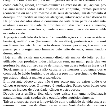
como cafeína, álcool, aditivos químicos e excesso de: sal, açúcar, prot
Se analisarmos todas estas questões em conjunto, iremos percer
(consciente ou não) do mesmo e de seus derivados, em detrimento de 
desequilíbrio facilita as reações alérgicas, intoxicação e transtornos 
Há poucas décadas atrás o consumo do leite fazia parte da alimen
existiam essa enormidade de produtos industrializados e a alimentaç
muito menos estresse físico, mental e emocional, havendo um equilíb
estranhas à ele.
A própria qualidade do leite sofreu modificações com a necessidade
bovino), antibióticos (tratamento de mastites), pasteurização, manut
medicamentos, etc. A discussão desses fatores, por si só, é assunto 
passar para o organismo humano pelo leite de vaca, aumentando os
desencadear.
Hoje em dia existe um consumo direto até menor do leite, porém
utilizado nos produtos industrializados sem, na maior parte das v
gordura barata, por isso serve de insumo em quase todas as áreas da i
Teoricamente a manteiga não causaria os mesmos problemas dos ou
composição ácido butírico que ajuda a previnir crescimento de fung
em estudo, ajuda a manter a saciedade.
É importante observar que não é por acaso que os países onde o con
câncer e osteoporose. O inverso é verdadeiro. Países com baixo cons
menores índices de obesidade, câncer e osteoporose.
Depois desta análise, fica claro que existe sim uma radicaliza
naturalmente mais saudáveis e equilibrados nutricionalmente.
Talvez a resposta para a longevidade com qualidade de vida esteja e
retorno ao consumo de alimentos mais saudáveis dados de presente 