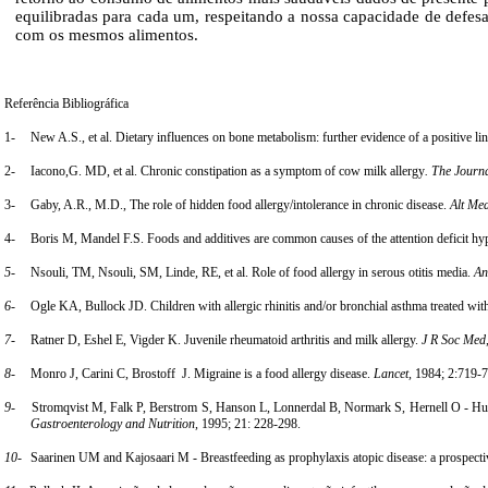
equilibradas para cada um, respeitando a nossa capacidade de defesa
com os mesmos alimentos.
Referência Bibliográfica
1-
New A.S., et al. Dietary influences on bone metabolism: further evidence of a positive 
2-
Iacono,G. MD, et al. Chronic constipation as a symptom of cow milk allergy
. The Journa
3-
Gaby, A.R., M.D., The role of hidden food allergy/intolerance in chronic disease.
Alt Me
4-
Boris M, Mandel F.S. Foods and additives are common causes of the attention deficit hyp
5-
Nsouli, TM, Nsouli, SM, Linde, RE, et al. Role of food allergy in serous otitis media.
An
6-
Ogle KA, Bullock JD. Children with allergic rhinitis and/or bronchial asthma treated with
7-
Ratner D, Eshel E, Vigder K. Juvenile rheumatoid arthritis and milk allergy.
J R Soc Med
8-
Monro J, Carini C, Brostoff
J. Migraine is a food allergy disease.
Lancet,
1984; 2:719-
9-
Stromqvist M, Falk P, Berstrom S, Hanson L, Lonnerdal B, Normark S, Hernell O - Huma
Gastroenterology and Nutrition
, 1995; 21: 228-298.
10-
Saarinen UM and Kajosaari M - Breastfeeding as prophylaxis atopic disease: a prospecti